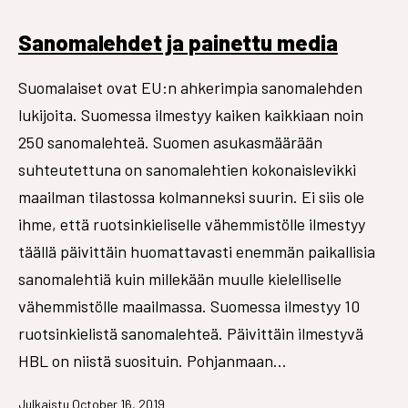
Sanomalehdet ja painettu media
Suomalaiset ovat EU:n ahkerimpia sanomalehden
lukijoita. Suomessa ilmestyy kaiken kaikkiaan noin
250 sanomalehteä. Suomen asukasmäärään
suhteutettuna on sanomalehtien kokonaislevikki
maailman tilastossa kolmanneksi suurin. Ei siis ole
ihme, että ruotsinkieliselle vähemmistölle ilmestyy
täällä päivittäin huomattavasti enemmän paikallisia
sanomalehtiä kuin millekään muulle kielelliselle
vähemmistölle maailmassa. Suomessa ilmestyy 10
ruotsinkielistä sanomalehteä. Päivittäin ilmestyvä
HBL on niistä suosituin. Pohjanmaan…
Julkaistu
October 16, 2019